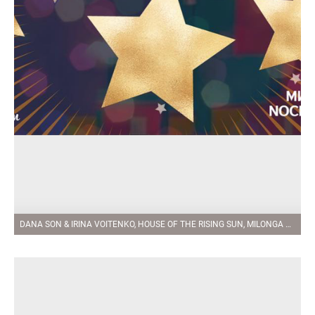
DANA SON & IRINA VOITENKO, HOUSE OF THE RISING SUN, MILONGA NOCHE DE LUNA