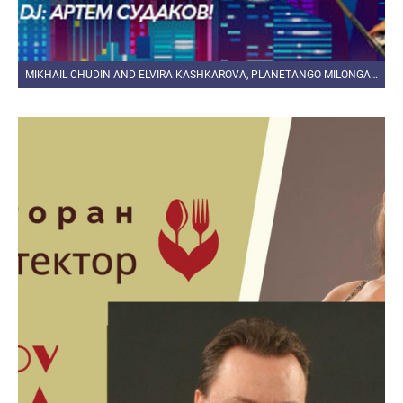
MIKHAIL CHUDIN AND ELVIRA KASHKAROVA, PLANETANGO MILONGA «A BAILAR!» 05.03.2021