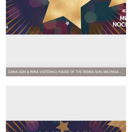
DANA SON & IRINA VOITENKO, HOUSE OF THE RISING SUN, MILONGA NOCHE DE LUNA