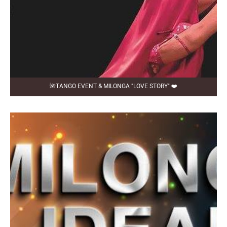
🌺TANGO EVENT & MILONGA "LOVE STORY" ❤️