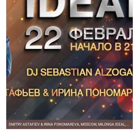
DMITRY ASTAFIEV & IRINA PONOMAREVA, MOSCOW, MILONGA IDEAL, PLANETANGO, 22.02.2…