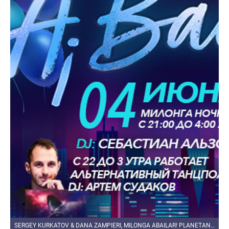
SERGEY KURKATOV & DANA ZAMPIERI, MILONGA ABAILAR! PLANETANGO 05.06.2021