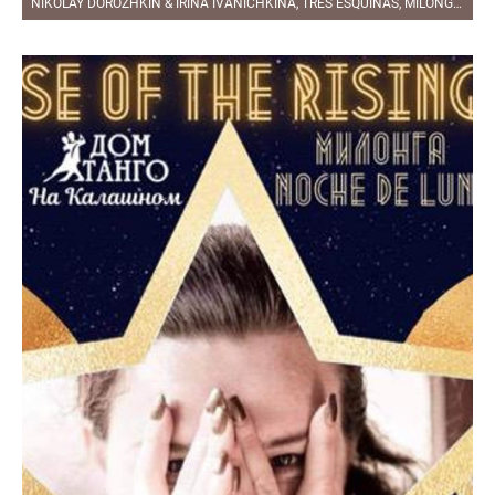
NIKOLAY DOROZHKIN & IRINA IVANICHKINA, TRES ESQUINAS, MILONGA IN PLANETANGO